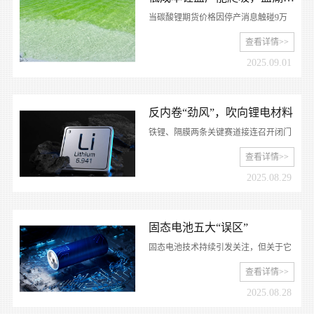
当碳酸锂期货价格因停产消息触碰9万
锂预计超过20万吨
元/吨新高后，市场对碳酸锂的价格预期
查看详情>>
需要再一次修正。
2025.09
01
反内卷“劲风”，吹向锂电材料
铁锂、隔膜两条关键赛道接连召开闭门
会，锂电产业释放明确反内卷信号...
查看详情>>
2025.08
29
固态电池五大“误区”
固态电池技术持续引发关注，但关于它
的性能传言却真假难辨。能量密度更
查看详情>>
高？循环寿命更长？固体电解质真能抑
2025.08
28
制锂枝晶...